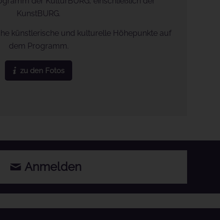
ogramm der KulturBURG, einschließlich der
KunstBURG.
he künstlerische und kulturelle Höhepunkte auf
dem Programm.
zu den Fotos
Anmelden