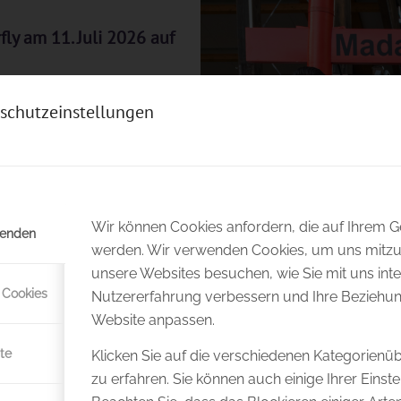
ly am 11. Juli 2026 auf
n außergewöhnlicher
schutzeinstellungen
chen Festivalauftakt mit
en.
n
Wir können Cookies anfordern, die auf Ihrem Ge
wenden
werden. Wir verwenden Cookies, um uns mitzut
unsere Websites besuchen, wie Sie mit uns inte
 Cookies
Nutzererfahrung verbessern und Ihre Beziehun
Website anpassen.
te
Klicken Sie auf die verschiedenen Kategorienü
Feierliche Überga
zu erfahren. Sie können auch einige Ihrer Einst