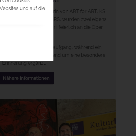
ERFLY bei ART for ART
en von Cookies
Websites und auf die
öfinger, Geschäftsführerin von ART for ART, KS
endant der Oper BURG GARS, wurden zwei eigens
efertigte japanische Torii feierlich an die Oper
URG GARS übergeben.
t die Gäste am Tribünenaufgang, während ein
als Fotopoint den Opernabend um eine besondere
Erinnerung ergänzt.
Nähere Informationen