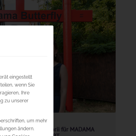
rät eingestellt
eilen, wenn Sie
ragieren, Ihre
g zu unserer
© Jürgen Hammerschmid
berschriften, um mehr
be der japanischen Torii für MADAMA
ellungen ändern.