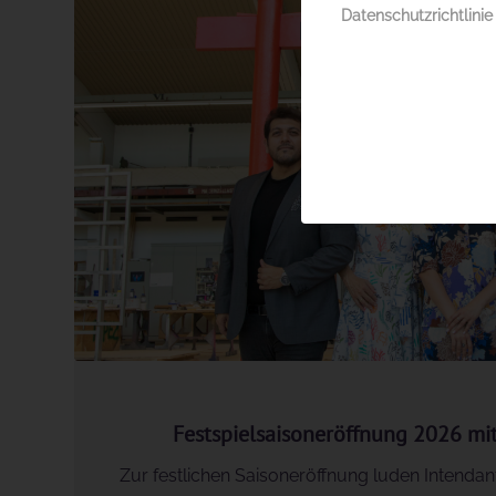
Datenschutzrichtlinie
Festspielsaisoneröffnung 2026 mi
Zur festlichen Saisoneröffnung luden Intenda