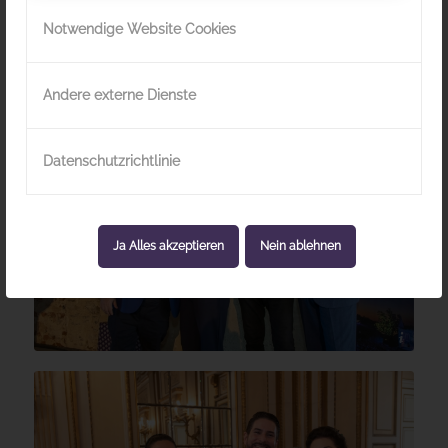
Notwendige Website Cookies
zu den Fotos
Andere externe Dienste
Datenschutzrichtlinie
Ja Alles akzeptieren
Nein ablehnen
© Jürgen Hammerschmid