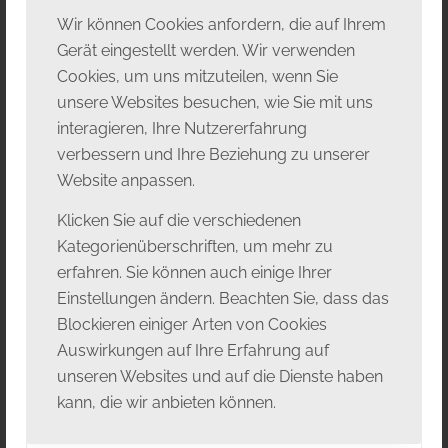
Wir können Cookies anfordern, die auf Ihrem
Gerät eingestellt werden. Wir verwenden
Festspielsaisoneröffnung 2026 mit der
Cookies, um uns mitzuteilen, wenn Sie
KunstBURG
unsere Websites besuchen, wie Sie mit uns
interagieren, Ihre Nutzererfahrung
Zur festlichen Saisoneröffnung luden
verbessern und Ihre Beziehung zu unserer
Intendant KS Clemens Unterreiner sowie
Website anpassen.
Unternehmer und Kunstsammler Werner
Trenker am 26. April 2026 in den historischen
Klicken Sie auf die verschiedenen
Festsaal der ehemaligen Babenberger
Kategorienüberschriften, um mehr zu
Residenz.
erfahren. Sie können auch einige Ihrer
Einstellungen ändern. Beachten Sie, dass das
Im Rahmen einer musikalischen Vernissage,
Blockieren einiger Arten von Cookies
wurde die diesjährige Ausstellung der
Auswirkungen auf Ihre Erfahrung auf
heurigen KunstBURG präsentiert – ein
unseren Websites und auf die Dienste haben
inspirierender Auftakt, der die Burg, Oper und
kann, die wir anbieten können.
bildende Kunst eindrucksvoll miteinander
verschränkt.