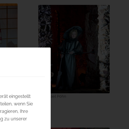
rät eingestellt
© Michael Pöhn
eilen, wenn Sie
ragieren, Ihre
g zu unserer