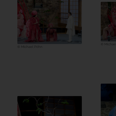
© Michae
© Michael Pöhn