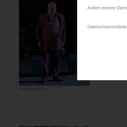
Andere externe Diens
Datenschutzrichtlinie
© Michae
© Michael Pöhn