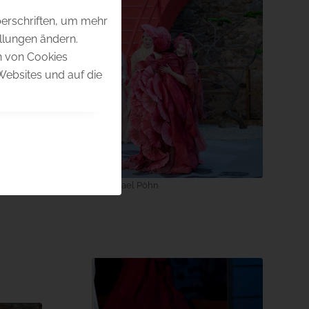
berschriften, um mehr
ellungen ändern.
en von Cookies
Websites und auf die
© Michael Pöhn