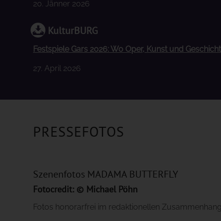
20. Jänner 2026
KulturBURG
Festspiele Gars 2026: Wo Oper, Kunst und Geschic
27. April 2026
PRESSEFOTOS
Szenenfotos MADAMA BUTTERFLY
Fotocredit: ©
Michael Pöhn
Fotos honorarfrei im redaktionellen Zusammenhan