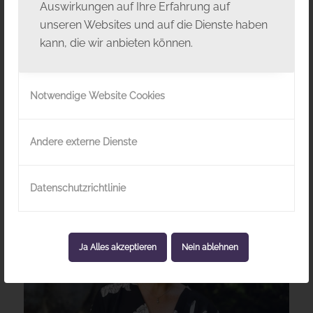
Auswirkungen auf Ihre Erfahrung auf
unseren Websites und auf die Dienste haben
kann, die wir anbieten können.
Notwendige Website Cookies
Franz Zlatar und Rainer Heissenberger
Andere externe Dienste
Technisches Team
Datenschutzrichtlinie
Ja Alles akzeptieren
Nein ablehnen