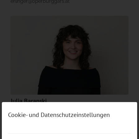
erlinger@operburggars.at
Julia Baranski
Assistentin des Intendanten
Cookie- und Datenschutzeinstellungen
intendanz@operburggars.at