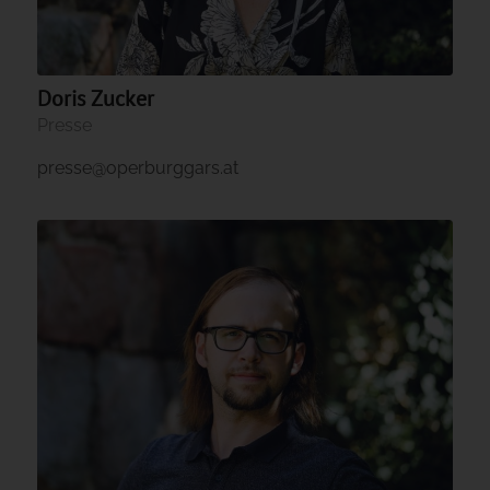
Doris Zucker
Presse
presse@operburggars.at