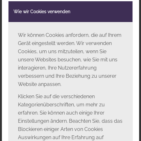
Wie wir Cookies verwenden
DETAILS
Datum:
12. Juni
Wir können Cookies anfordern, die auf Ihrem
Zeit:
Gerät eingestellt werden. Wir verwenden
19:30 - 22:00
Cookies, um uns mitzuteilen, wenn Sie
unsere Websites besuchen, wie Sie mit uns
Veranstaltungskategorie:
interagieren, Ihre Nutzererfahrung
EventBURG
verbessern und Ihre Beziehung zu unserer
VERANSTALTUNGSORT
Website anpassen.
Burg Gars
Am Schlossberg 25
Klicken Sie auf die verschiedenen
3571 Gars am Kamp
,
Österreich
Google Karte
Kategorienüberschriften, um mehr zu
anzeigen
erfahren. Sie können auch einige Ihrer
Einstellungen ändern. Beachten Sie, dass das
Blockieren einiger Arten von Cookies
Auswirkungen auf Ihre Erfahrung auf