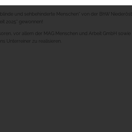
 blinde und sehbehinderte Menschen“ von der BhW Niederöste
heit 2025“ gewonnen!
oren, vor allem der MAG Menschen und Arbeit GmbH sowie An
 Unterreiner zu realisieren.