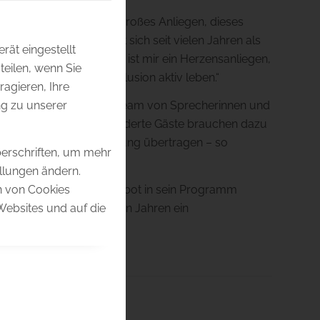
emens Unterreiner ein großes Anliegen, dieses
n Musik Halt fand, setzt sich seit vielen Jahren als
rät eingestellt
relle Teilhabe ein: „Es ist mir ein Herzensanliegen,
eilen, wenn Sie
Brücken bauen und Inklusion aktiv leben.“
ragieren, Ihre
g zu unserer
„Audio2“. Ein erfahrenes Team von Sprecherinnen und
rung. Blinde und sehbehinderte Gäste brauchen dazu
kustische Bildbeschreibung übertragen – so
berschriften, um mehr
ellungen ändern.
en von Cookies
 solches inklusives Angebot in sein Programm
Websites und auf die
ion auch in den kommenden Jahren ein