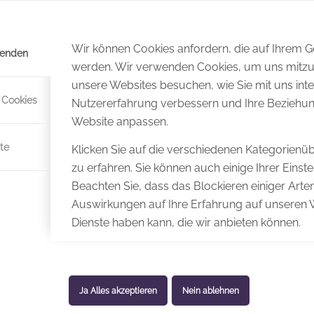
fführungen in den vergangenen Jahren war es Intendant KS Cl
s Kind plötzlich erblindete und in dieser Zeit in der klassische
Wir können Cookies anfordern, die auf Ihrem Ge
wenden
s Österreich (BSVÖ) und mit seinem Verein Hilfstöne für kultu
werden. Wir verwenden Cookies, um uns mitzut
ich allen Menschen zugänglich wird. Kunst und Kultur müssen 
unsere Websites besuchen, wie Sie mit uns inte
 Cookies
Nutzererfahrung verbessern und Ihre Beziehun
ars durch die Firmen „Anke Nicolai – Audiodeskription“ und 
Website anpassen.
reibt live Szenen und Bühnenbilder und begleitet die Tastfüh
örern. Über ein UKW-Signal im Publikumsbereich wird die a
te
Klicken Sie auf die verschiedenen Kategorienü
nerlebnis.
zu erfahren. Sie können auch einige Ihrer Einst
Beachten Sie, dass das Blockieren einiger Art
ARS das erste große österreichische Sommerfestival, das ein
Auswirkungen auf Ihre Erfahrung auf unseren 
rken Unterstützung von Partnern soll die Live-Audiodeskript
Dienste haben kann, die wir anbieten können.
Ja Alles akzeptieren
Nein ablehnen
 2025