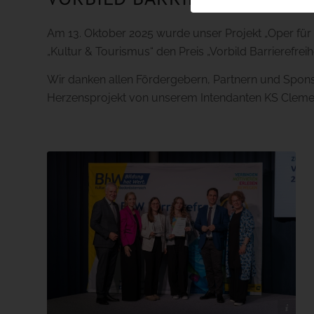
Am 13. Oktober 2025 wurde unser Projekt „Oper für
„Kultur & Tourismus“ den Preis „Vorbild Barrierefrei
Wir danken allen Fördergebern, Partnern und Spons
Herzensprojekt von unserem Intendanten KS Clemens
© BhW/Markus Morawetz