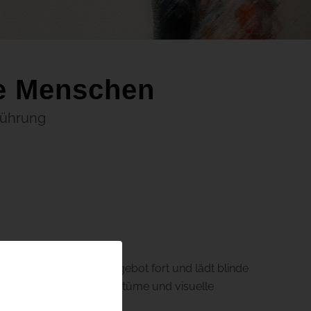
te Menschen
führung
r inklusives Kulturangebot fort und lädt blinde
werden Szenenbilder, Kostüme und visuelle
erweckt.