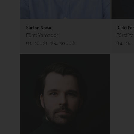
Simion Novac
Dario Po
Fürst Yamadori
Fürst Y
(11., 16., 21., 25., 30 Juli)
(14., 18.