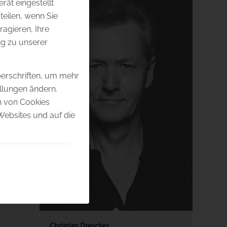
rät eingestellt
eilen, wenn Sie
ragieren, Ihre
g zu unserer
berschriften, um mehr
ellungen ändern.
en von Cookies
Websites und auf die
Christian Drescher