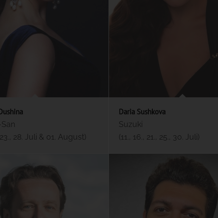
Dushina
Daria Sushkova
-San
Suzuki
, 23., 28. Juli & 01. August)
(11., 16., 21., 25., 30. Juli)