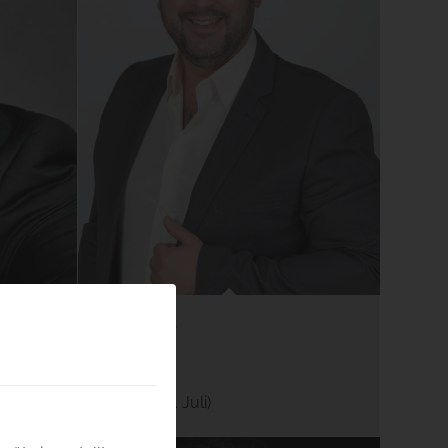
David Baños
Pinkerton
ugust)
(21., 25., 30. Juli)