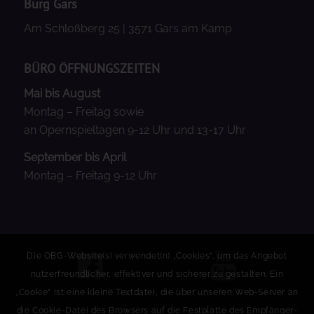
Burg Gars
Am Schloßberg 25 | 3571 Gars am Kamp
BÜRO ÖFFNUNGSZEITEN
Mai bis August
Montag – Freitag sowie
an Opernspieltagen 9-12 Uhr und 13-17 Uhr
September bis April
Montag – Freitag 9-12 Uhr
Die OBG-Website(s) verwendet(n) „Cookies“, um das Angebot
nutzerfreundlicher, effektiver und sicherer zu gestalten. Ein
„Cookie“ ist eine kleine Textdatei, die über unseren Web-Server an
die Cookie-Datei des Browsers auf die Festplatte des Empfänger-