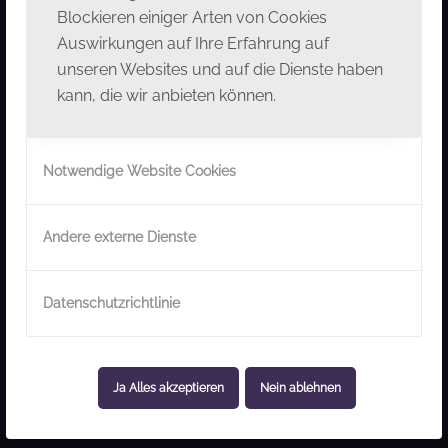
Blockieren einiger Arten von Cookies
Mareček
Auswirkungen auf Ihre Erfahrung auf
23.10.2026 – ORF Radio-
unseren Websites und auf die Dienste haben
Symphonieorchester Wien & Tomáš
kann, die wir anbieten können.
Netopil
11.11.2026 – Nationaltheater Prag: Leoš
Notwendige Website Cookies
Janáček „Šárka“ & Josef Suk „Ein
Märchen“
Andere externe Dienste
Kundinnen und Kunden der
Raiffeisenbank
Region Waldviertel Mitte
(nur über Ö-Ticket!)
Kunstmuseum Waldviertel
– Gäste des
Datenschutzrichtlinie
Kunstmuseums Waldviertel erhalten gegen
Vorlage einer Eintrittskarte oder
Buchungsbestätigung 10% Ermäßigung auf
Ja Alles akzeptieren
Nein ablehnen
Karten für „STARS in GARS – UNTERREINER &
FRIENDS“