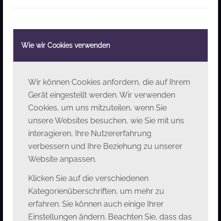
Kinder bis 12 Jahre
50% Ermäßigung
Wie wir Cookies verwenden
Wir können Cookies anfordern, die auf Ihrem
Gerät eingestellt werden. Wir verwenden
10% Ermäßigung
Cookies, um uns mitzuteilen, wenn Sie
Ö1 Club + Ö1 intro
unsere Websites besuchen, wie Sie mit uns
interagieren, Ihre Nutzererfahrung
Nationaltheater Brünn
– Besucherinnen und
verbessern und Ihre Beziehung zu unserer
Besucher der Oper BURG GARS
erhalten mit
Website anpassen.
dem Code „JANACEK10″ eine Ermäßigung von
10% auf folgende Veranstaltungen des
Klicken Sie auf die verschiedenen
Nationaltheaters Brünn:
Kategorienüberschriften, um mehr zu
17.10.2026 – Tschechische Philharmonie
erfahren. Sie können auch einige Ihrer
Einstellungen ändern. Beachten Sie, dass das
18.10.2026 – Corinne Winters & David