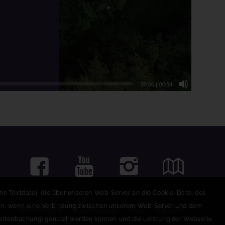
00:00
|
00:54
eine Textdatei, die über unseren Web-Server an die Cookie-Datei des
nnen, wenn eine Verbindung zwischen unserem Web-Server und dem
Impressum
|
Datenschutz
|
AGB
|
Karriere
 Kartenbuchung) genutzt werden können und die Leistung der Webseite