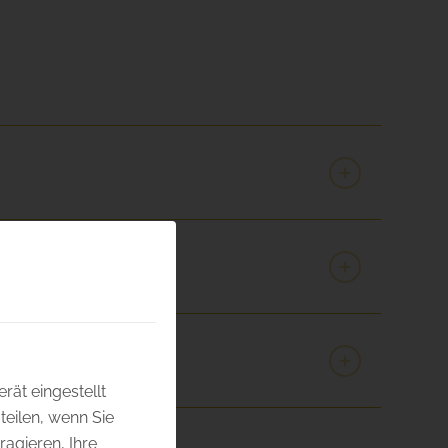
rät eingestellt
eilen, wenn Sie
ragieren, Ihre