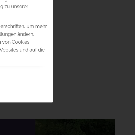
g zu unserer
berschriften, um mehr
ellungen ändern.
en von Cookies
Websites und auf die