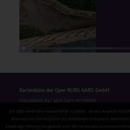
Kartenbüro der Oper BURG GARS GmbH
Hauptplatz 83 | 3571 Gars am Kamp
Telefon:
+43 2985 33000
Die OBG-Website(s) verwendet(n) „Cookies“, um das Angebot nutzerfre
E-Mail:
office@operburggars.at
Browsers auf die Festplatte des Empfänger-Computers übermittel
Empfänger-Browser hergestellt wird. Wir verwenden unsererseits funk
Burg Gars