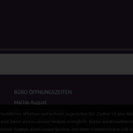
BÜRO ÖFFNUNGSZEITEN
Mai bis August
Montag – Freitag sowie
undlicher, effektiver und sicherer zu gestalten. Ein „Cookie“ ist eine kl
an Opernspieltagen 9-12 Uhr und 13-17 Uhr
t wird. Damit wird es unserer Website ermöglicht, Nutzer wiederzuerke
September bis April
tionale Cookies, damit unsere Services und deren Funktionalitäten (z.B.