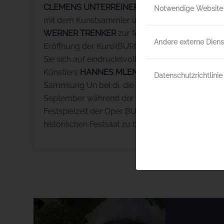
CLEMENS UNTERREINER
lädt gemeinsam
Notwendige Website
mit dem Kunstsammler und Unternehmer
WERNER TRENKER
zur feierlichen
Andere externe Diens
Eröffnung der KunstBURG 2026. Freuen
Sie sich auf eindrucksvolle Werke des
Künstlers
HANNES MLENEK
aus der
Datenschutzrichtlinie
Sammlung Un bel dì, die von Mai bis
September während der gesamten
Festspielzeit der Oper BURG GARS im
historischen Festsaal zu besichtigen sind.