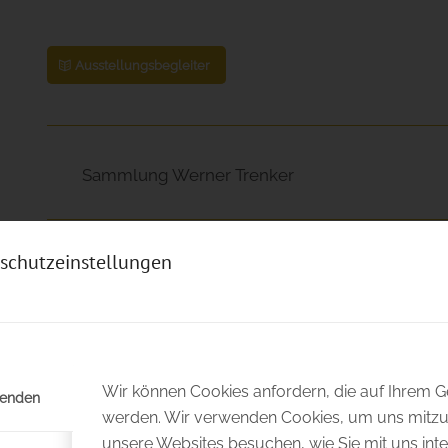
Ausstellungsbegleiter
Sammlung Werner Trenker
schutzeinstellungen
Künstler Hannes Mlenek
Biografie Hannes Mlenek
Wir können Cookies anfordern, die auf Ihrem Ge
wenden
werden. Wir verwenden Cookies, um uns mitzut
unsere Websites besuchen, wie Sie mit uns inte