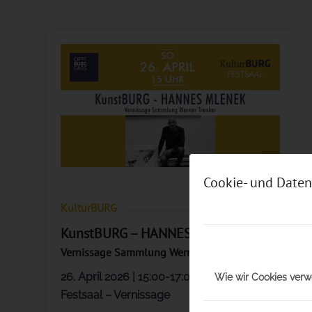
© Kurt Patzak (Mlenek)
Cookie- und Daten
KulturBURG
KunstBURG – HANNES MLENEK
Vernissage Sammlung Werner Trenker
26. April 2026 | 15:00-17:00 Uhr
Wie wir Cookies ver
Festsaal – Vernissage