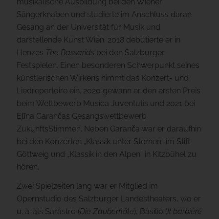
musikalische Ausbildung bei den Wiener
Sängerknaben und studierte im Anschluss daran
Gesang an der Universität für Musik und
darstellende Kunst Wien. 2018 debütierte er in
Henzes
The Bassarids
bei den Salzburger
Festspielen. Einen besonderen Schwerpunkt seines
künstlerischen Wirkens nimmt das Konzert- und
Liedrepertoire ein. 2020 gewann er den ersten Preis
beim Wettbewerb Musica Juventutis und 2021 bei
Elīna Garančas Gesangswettbewerb
ZukunftsStimmen. Neben Garanča war er daraufhin
bei den Konzerten „Klassik unter Sternen“ im Stift
Göttweig und „Klassik in den Alpen“ in Kitzbühel zu
hören.
Zwei Spielzeiten lang war er Mitglied im
Opernstudio des Salzburger Landestheaters, wo er
u. a. als Sarastro (
Die Zauberflöte
), Basilio (
Il barbiere