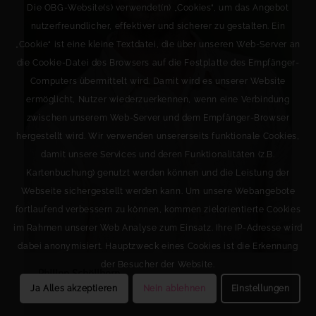
Die OBG-Website(s) verwendet(n) „Cookies“, um das Angebot
nutzerfreundlicher, effektiver und sicherer zu gestalten. Ein
„Cookie“ ist eine kleine Textdatei, die über unseren Web-Server an
die Cookie-Datei des Browsers auf die Festplatte des Empfänger-
Computers übermittelt wird. Damit wird es unserer Website
ermöglicht, Nutzer wiederzuerkennen, wenn eine Verbindung
zwischen unserem Web-Server und dem Empfänger-Browser
hergestellt wird. Wir verwenden unsererseits funktionale Cookies,
damit unsere Services und deren Funktionalitäten (z.B.
Kartenbuchung) genutzt werden können und die Leistung der
Webseite sichergestellt werden kann. Um unsere Webangebote
fortlaufend verbessern zu können, kommen zielorientierte Cookies
im Rahmen unserer Web Analyse zum Einsatz. Ihre IP-Adresse wird
dabei anonymisiert. Hauptzweck eines Cookies ist die Erkennung
der Besucher der Website.
Philipp Schöllhorn
Ja Alles akzeptieren
Nein ablehnen
Einstellungen
Marquis d’Obigny