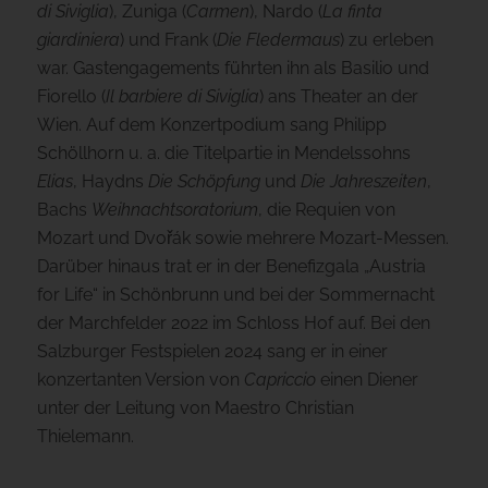
di Siviglia
), Zuniga (
Carmen
), Nardo (
La finta
giardiniera
) und Frank (
Die Fledermaus
) zu erleben
war. Gastengagements führten ihn als Basilio und
Fiorello (
Il barbiere di Siviglia
) ans Theater an der
Wien. Auf dem Konzertpodium sang Philipp
Schöllhorn u. a. die Titelpartie in Mendelssohns
Elias
, Haydns
Die Schöpfung
und
Die Jahreszeiten
,
Bachs
Weihnachtsoratorium
, die Requien von
Mozart und Dvořák sowie mehrere Mozart-Messen.
Darüber hinaus trat er in der Benefizgala „Austria
for Life“ in Schönbrunn und bei der Sommernacht
der Marchfelder 2022 im Schloss Hof auf. Bei den
Salzburger Festspielen 2024 sang er in einer
konzertanten Version von
Capriccio
einen Diener
unter der Leitung von Maestro Christian
Thielemann.